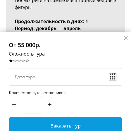
Посмотрите на самые масштабные ледовые
фигуры
Продолжительность в днях: 1
Период: декабрь — апрель
6 500
р.
От 55 000р.
Сложность тура
★☆☆☆☆
Подробнее
Дата тура
Количество путешествеников
ГЛАВНАЯ
ЗИМНИЕ ЭКСКУРСИИ
ЛЕТНИЕ ЭКСКУРСИИ
БЛОГ
Заказать тур
Реквизиты
Политика конфиденциальности